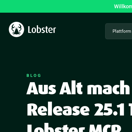
Zum
Willkom
Inhalt
springen
Plattform
BLOG
Aus Alt mach
Release 25.1 
Lobster MCP.