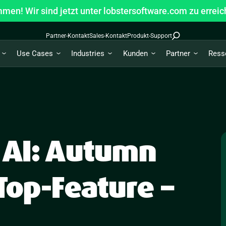
men! Wir sind jetzt unter lobstersoftware.com zu erreic
Partner-Kontakt
Sales-Kontakt
Produkt-Support
Use Cases
Industries
Kunden
Partner
Ress
 AI: Autumn
Top-Feature –