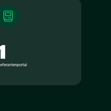
1
ieferantenportal