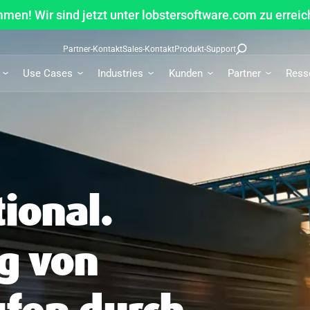
men! Wir sind jetzt unter lobstersoftware.com zu erreic
Partner-Kontakt
Sales-Kontakt
Produkt-Support
Use Cases
Industries
Kunden
Partner
Ress
ional.
g von