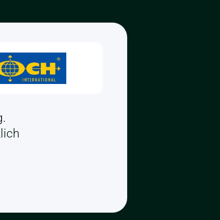
g.
lich