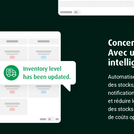
Concen
Avec 
intell
Automatise
des stocks
notificatio
et réduire 
des stocks 
de coûts o