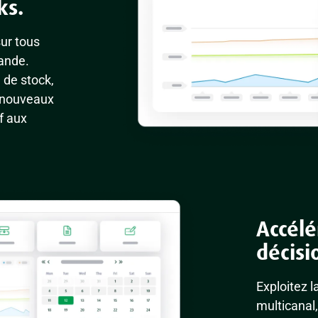
ks.
ur tous
mande.
 de stock,
s nouveaux
f aux
Accélé
décisi
Exploitez 
multicanal,