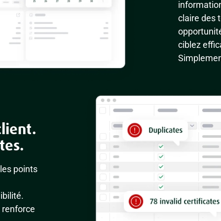
information
claire des
opportunit
ciblez eff
Simplemen
lient.
tes.
les points
bilité.
t renforce