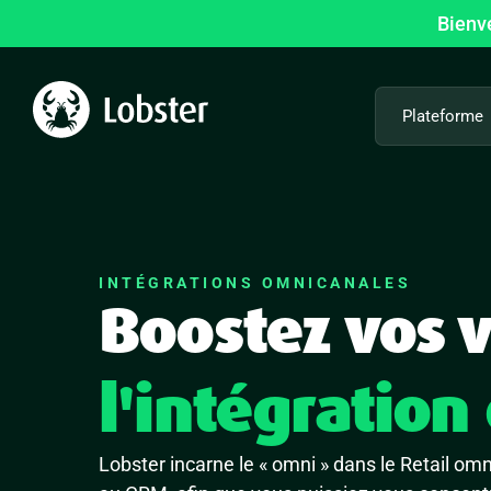
Passer
Bienv
au
contenu
Plateforme
INTÉGRATIONS OMNICANALES
Boostez vos 
l'intégratio
Lobster incarne le « omni » dans le Retail om