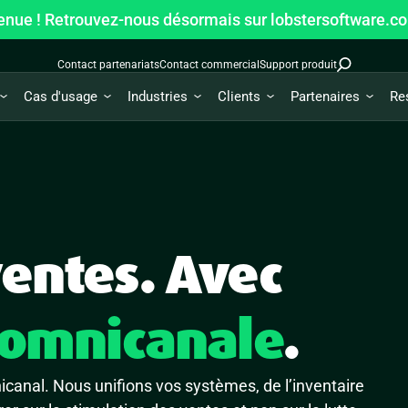
enue ! Retrouvez-nous désormais sur lobstersoftware.c
Contact partenariats
Contact commercial
Support produit
Cas d'usage
Industries
Clients
Partenaires
Re
ventes. Avec
n omnicanale
.
nicanal. Nous unifions vos systèmes, de l’inventaire