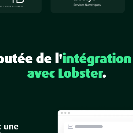
outée de l'
intégratio
avec Lobster
.
c une