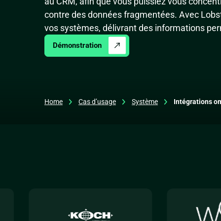
au CRM, afin que vous puissiez vous concentre
contre des données fragmentées. Avec Lobste
vos systèmes, délivrant des informations perme
Démonstration
Home
Cas d’usage
Système
Intégrations o